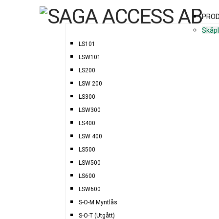
PRO
Skåp
LS101
LSW101
LS200
LSW 200
LS300
LSW300
LS400
LSW 400
LS500
LSW500
LS600
LSW600
S-O-M Myntlås
S-O-T (Utgått)