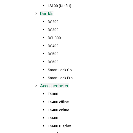
LS100 (Utgått)
Dörrlås
DS200
DS300
DSH300
DS400
DS500
DS600
Smart Lock Go
Smart Lock Pro
Accessenheter
TS300
TS400 offline
NYHET! TRÅDLÖST ONLINE LÅSSYSTEM
TS400 online
TS600
WINDOWS 11 VERSION 26100.2894
TS600 Display