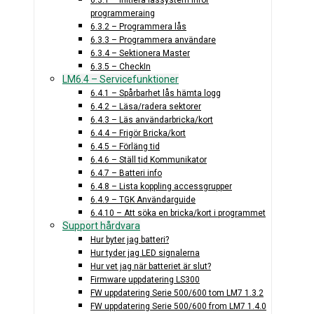
6.3.1 – Initiera låssystem inför
programmeraing
6.3.2 – Programmera lås
6.3.3 – Programmera användare
6.3.4 – Sektionera Master
6.3.5 – CheckIn
LM6.4 – Servicefunktioner
6.4.1 – Spårbarhet lås hämta logg
6.4.2 – Läsa/radera sektorer
6.4.3 – Läs användarbricka/kort
6.4.4 – Frigör Bricka/kort
6.4.5 – Förläng tid
6.4.6 – Ställ tid Kommunikator
6.4.7 – Batteri info
6.4.8 – Lista koppling accessgrupper
6.4.9 – TGK Användarguide
6.4.10 – Att söka en bricka/kort i programmet
Support hårdvara
Hur byter jag batteri?
Hur tyder jag LED signalerna
Hur vet jag när batteriet är slut?
Firmware uppdatering LS300
FW uppdatering Serie 500/600 tom LM7 1.3.2
FW uppdatering Serie 500/600 from LM7 1.4.0