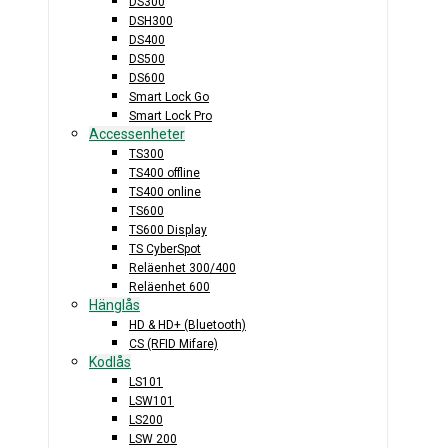
DS300
DSH300
DS400
DS500
DS600
Smart Lock Go
Smart Lock Pro
Accessenheter
TS300
TS400 offline
TS400 online
TS600
TS600 Display
TS CyberSpot
Reläenhet 300/400
Reläenhet 600
Hänglås
HD & HD+ (Bluetooth)
CS (RFID Mifare)
Kodlås
LS101
LSW101
LS200
LSW 200