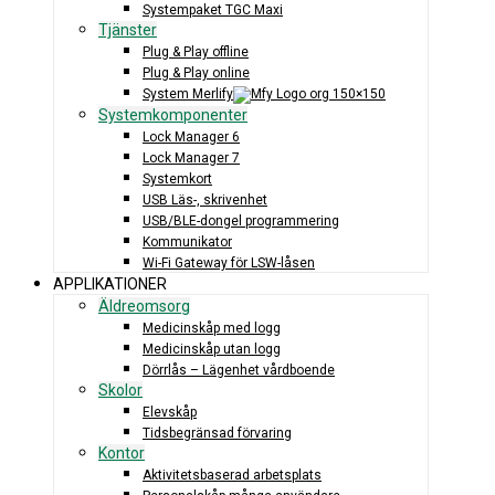
Systempaket TGC Maxi
Tjänster
Plug & Play offline
Plug & Play online
System Merlify
Systemkomponenter
Lock Manager 6
Lock Manager 7
Systemkort
USB Läs-, skrivenhet
USB/BLE-dongel programmering
Kommunikator
Wi-Fi Gateway för LSW-låsen
APPLIKATIONER
Äldreomsorg
Medicinskåp med logg
Medicinskåp utan logg
Dörrlås – Lägenhet vårdboende
Skolor
Elevskåp
Tidsbegränsad förvaring
Kontor
Aktivitetsbaserad arbetsplats