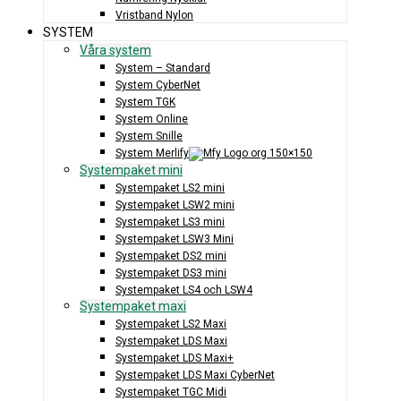
Vristband Nylon
SYSTEM
Våra system
System – Standard
System CyberNet
System TGK
System Online
System Snille
System Merlify
Systempaket mini
Systempaket LS2 mini
Systempaket LSW2 mini
Systempaket LS3 mini
Systempaket LSW3 Mini
Systempaket DS2 mini
Systempaket DS3 mini
Systempaket LS4 och LSW4
Systempaket maxi
Systempaket LS2 Maxi
Systempaket LDS Maxi
Systempaket LDS Maxi+
Systempaket LDS Maxi CyberNet
Systempaket TGC Midi