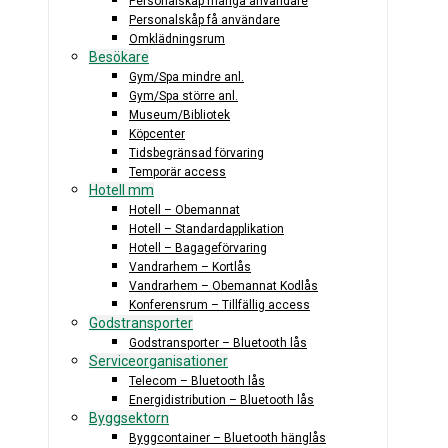
Personalskåp många användare
Personalskåp få användare
Omklädningsrum
Besökare
Gym/Spa mindre anl.
Gym/Spa större anl.
Museum/Bibliotek
Köpcenter
Tidsbegränsad förvaring
Temporär access
Hotell mm
Hotell – Obemannat
Hotell – Standardapplikation
Hotell – Bagageförvaring
Vandrarhem – Kortlås
Vandrarhem – Obemannat Kodlås
Konferensrum – Tillfällig access
Godstransporter
Godstransporter – Bluetooth lås
Serviceorganisationer
Telecom – Bluetooth lås
Energidistribution – Bluetooth lås
Byggsektorn
Byggcontainer – Bluetooth hänglås