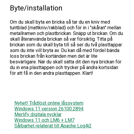
Byte/installation
Om du skall byta en bricka så tar du en kniv med
tuntblad (mattkniv/rakblad) och för in i "skåran" mellan
metallramen och plastbrickan. Snäpp ut brickan. Om du
skall återanvända brickan så var försiktig. Titta på
brickan som du skall byta till så ser du två plasttappar
som du inte vill bryta av. Du kan då med fördel bända
loss brickan från kortänden men det är lite
besvärligare. När du skall sätta dit den nya brickan för
du in ena plasttappen och trycker på andra kortsidan
för att få in den andra plasttappen. Klart!
Nyhet! Trådlöst online låssystem
Windows 11 version 26100.2894
Merlify digitala nycklar
Windows 11 och LM6 + LM7
Sårbarhet relaterat till Apache Log4j2