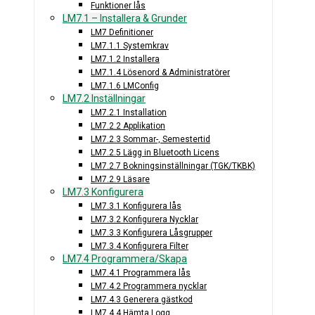
Funktioner lås
LM7.1 – Installera & Grunder
LM7 Definitioner
LM7.1.1 Systemkrav
LM7.1.2 Installera
LM7.1.4 Lösenord & Administratörer
LM7.1.6 LMConfig
LM7.2 Inställningar
LM7.2.1 Installation
LM7.2.2 Applikation
LM7.2.3 Sommar-, Semestertid
LM7.2.5 Lägg in Bluetooth Licens
LM7.2.7 Bokningsinställningar (TGK/TKBK)
LM7.2.9 Läsare
LM7.3 Konfigurera
LM7.3.1 Konfigurera lås
LM7.3.2 Konfigurera Nycklar
LM7.3.3 Konfigurera Låsgrupper
LM7.3.4 Konfigurera Filter
LM7.4 Programmera/Skapa
LM7.4.1 Programmera lås
LM7.4.2 Programmera nycklar
LM7.4.3 Generera gästkod
LM7.4.4 Hämta Logg