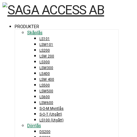
PRODUKTER
Skåplås
LS101
LSW101
LS200
LSW 200
LS300
LSW300
LS400
LSW 400
LS500
LSW500
LS600
LSW600
S-O-M Myntlås
S-O-T (Utgått)
LS100 (Utgått)
Dörrlås
DS200