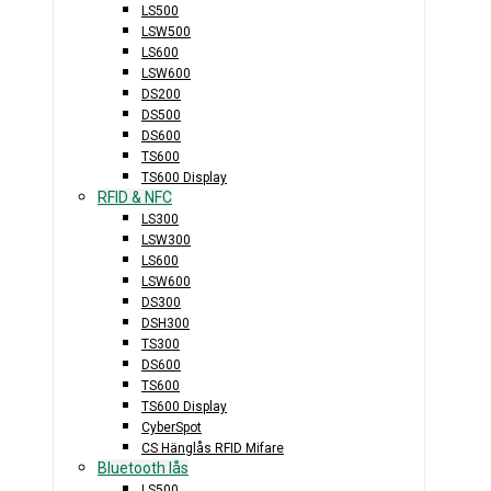
LS500
LSW500
LS600
LSW600
DS200
DS500
DS600
TS600
TS600 Display
RFID & NFC
LS300
LSW300
LS600
LSW600
DS300
DSH300
TS300
DS600
TS600
TS600 Display
CyberSpot
CS Hänglås RFID Mifare
Bluetooth lås
LS500