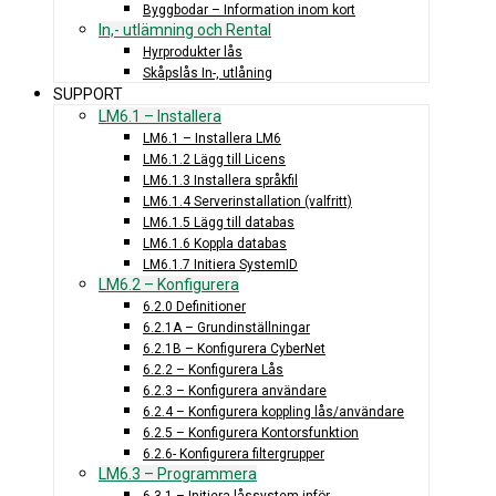
Byggbodar – Information inom kort
In,- utlämning och Rental
Hyrprodukter lås
Skåpslås In-, utlåning
SUPPORT
LM6.1 – Installera
LM6.1 – Installera LM6
LM6.1.2 Lägg till Licens
LM6.1.3 Installera språkfil
LM6.1.4 Serverinstallation (valfritt)
LM6.1.5 Lägg till databas
LM6.1.6 Koppla databas
LM6.1.7 Initiera SystemID
LM6.2 – Konfigurera
6.2.0 Definitioner
6.2.1A – Grundinställningar
6.2.1B – Konfigurera CyberNet
6.2.2 – Konfigurera Lås
6.2.3 – Konfigurera användare
6.2.4 – Konfigurera koppling lås/användare
6.2.5 – Konfigurera Kontorsfunktion
6.2.6- Konfigurera filtergrupper
LM6.3 – Programmera