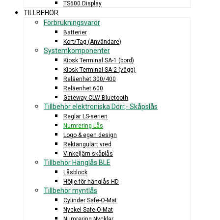
TS600 Display
TILLBEHÖR
Förbrukningsvaror
Batterier
Kort/Tag (Användare)
Systemkomponenter
Kiosk Terminal SA-1 (bord)
Kiosk Terminal SA-2 (vägg)
Reläenhet 300/400
Reläenhet 600
Gateway CLW Bluetooth
Tillbehör elektroniska Dörr,- Skåpslås
Reglar LS-serien
Numrering Lås
Logo & egen design
Rektangulärt vred
Vinkeljärn skåplås
Tillbehör Hänglås BLE
Låsblock
Hölje för hänglås HD
Tillbehör myntlås
Cylinder Safe-O-Mat
Nyckel Safe-O-Mat
Numrering Nycklar