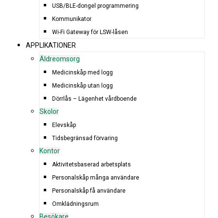
USB/BLE-dongel programmering
Kommunikator
Wi-Fi Gateway för LSW-låsen
APPLIKATIONER
Äldreomsorg
Medicinskåp med logg
Medicinskåp utan logg
Dörrlås – Lägenhet vårdboende
Skolor
Elevskåp
Tidsbegränsad förvaring
Kontor
Aktivitetsbaserad arbetsplats
Personalskåp många användare
Personalskåp få användare
Omklädningsrum
Besökare