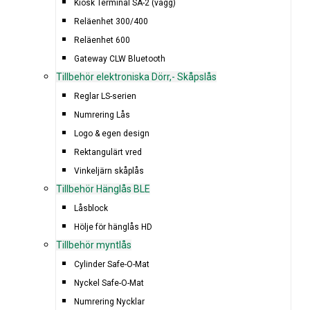
Kiosk Terminal SA-2 (vägg)
Reläenhet 300/400
Reläenhet 600
Gateway CLW Bluetooth
Tillbehör elektroniska Dörr,- Skåpslås
Reglar LS-serien
Numrering Lås
Logo & egen design
Rektangulärt vred
Vinkeljärn skåplås
Tillbehör Hänglås BLE
Låsblock
Hölje för hänglås HD
Tillbehör myntlås
Cylinder Safe-O-Mat
Nyckel Safe-O-Mat
Numrering Nycklar