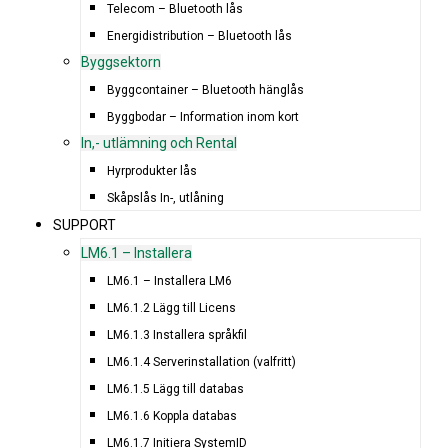
Telecom – Bluetooth lås
Energidistribution – Bluetooth lås
Byggsektorn
Byggcontainer – Bluetooth hänglås
Byggbodar – Information inom kort
In,- utlämning och Rental
Hyrprodukter lås
Skåpslås In-, utlåning
SUPPORT
LM6.1 – Installera
LM6.1 – Installera LM6
LM6.1.2 Lägg till Licens
LM6.1.3 Installera språkfil
LM6.1.4 Serverinstallation (valfritt)
LM6.1.5 Lägg till databas
LM6.1.6 Koppla databas
LM6.1.7 Initiera SystemID