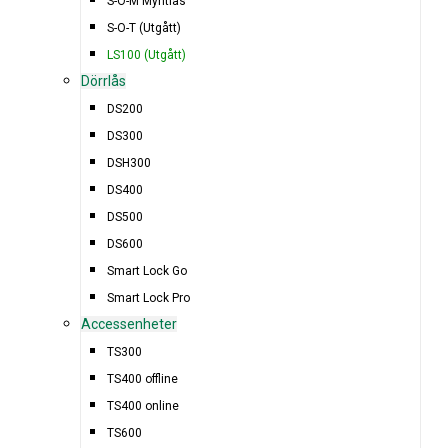
S-O-M Myntlås
S-O-T (Utgått)
LS100 (Utgått)
Dörrlås
DS200
DS300
DSH300
DS400
DS500
DS600
Smart Lock Go
Smart Lock Pro
Accessenheter
TS300
TS400 offline
TS400 online
TS600