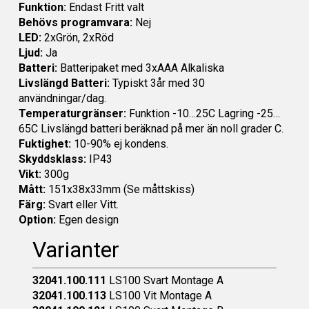
Funktion:
Endast Fritt valt
Behövs programvara:
Nej
LED:
2xGrön, 2xRöd
Ljud:
Ja
Batteri:
Batteripaket med 3xAAA Alkaliska
Livslängd Batteri:
Typiskt 3år med 30
användningar/dag.
Temperaturgränser:
Funktion -10…25C Lagring -25…
65C Livslängd batteri beräknad på mer än noll grader C.
Fuktighet:
10-90% ej kondens.
Skyddsklass:
IP43
Vikt:
300g
Mått:
151x38x33mm (Se måttskiss)
Färg:
Svart eller Vitt.
Option:
Egen design
Varianter
32041.100.111
LS100 Svart Montage A
32041.100.113
LS100 Vit Montage A