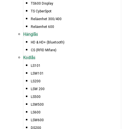
TS600 Display
TS CyberSpot
Reläenhet 300/400
Reläenhet 600
Hänglås
HD & HD+ (Bluetooth)
CS (RFID Mifare)
Kodlås
LS101
LSW101
LS200
LSW 200
LS500
LSW500
LS600
LSW600
DS200