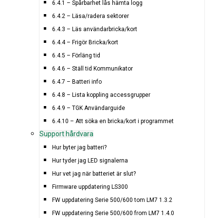
6.4.1 – Spårbarhet lås hämta logg
6.4.2 – Läsa/radera sektorer
6.4.3 – Läs användarbricka/kort
6.4.4 – Frigör Bricka/kort
6.4.5 – Förläng tid
6.4.6 – Ställ tid Kommunikator
6.4.7 – Batteri info
6.4.8 – Lista koppling accessgrupper
6.4.9 – TGK Användarguide
6.4.10 – Att söka en bricka/kort i programmet
Support hårdvara
Hur byter jag batteri?
Hur tyder jag LED signalerna
Hur vet jag när batteriet är slut?
Firmware uppdatering LS300
FW uppdatering Serie 500/600 tom LM7 1.3.2
FW uppdatering Serie 500/600 from LM7 1.4.0