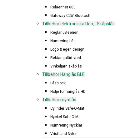
Reläenhet 600
Gateway CLW Bluetooth
Tillbehör elektroniska Dörr,- Skåpslås
Reglar LS-serien
Numrering Lås
Logo & egen design
Rektangulärt vred
Vinkeljärn skåplås
Tillbehör Hänglås BLE
Låsblock
Hölje för hänglås HD
Tillbehör myntlås
Cylinder Safe-O-Mat
Nyckel Safe-O-Mat
Numrering Nycklar
Vristband Nylon