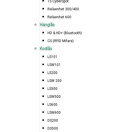
TS CyberSpot
Reläenhet 300/400
Reläenhet 600
Hänglås
HD & HD+ (Bluetooth)
NYHET! TRÅDLÖST ONLINE LÅSSYSTEM
CS (RFID Mifare)
Kodlås
WINDOWS 11 VERSION 26100.2894
LS101
MERLIFY DIGITALA NYCKLAR
LSW101
LS200
WINDOWS 11 OCH LM6 + LM7
LSW 200
LS500
SÅRBARHET RELATERAT TILL APACHE LOG4J
LSW500
LS600
LSW600
DS200
DS500