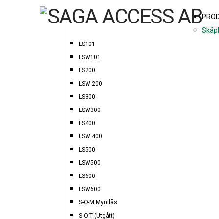
PRO
Skåp
LS101
LSW101
LS200
LSW 200
LS300
LSW300
LS400
LSW 400
LS500
LSW500
LS600
LSW600
S-O-M Myntlås
S-O-T (Utgått)