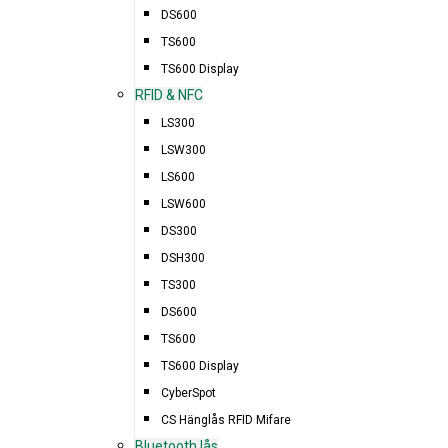
DS600
TS600
TS600 Display
SAGA ACCESS (F.D. AC
RFID & NFC
LS300
LSW300
LS600
LSW600
DS300
DSH300
TS300
DS600
TS600
TS600 Display
CyberSpot
CS Hänglås RFID Mifare
Bluetooth lås