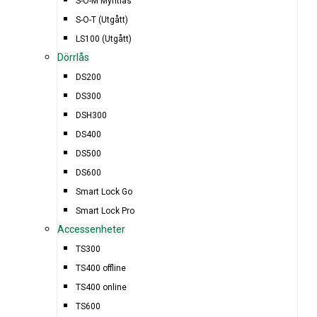
S-O-M Myntlås
S-O-T (Utgått)
LS100 (Utgått)
Dörrlås
DS200
DS300
DSH300
DS400
DS500
DS600
Smart Lock Go
Smart Lock Pro
Accessenheter
TS300
TS400 offline
TS400 online
TS600