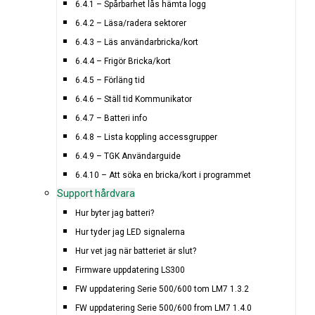
6.4.1 – Spårbarhet lås hämta logg
6.4.2 – Läsa/radera sektorer
6.4.3 – Läs användarbricka/kort
6.4.4 – Frigör Bricka/kort
6.4.5 – Förläng tid
6.4.6 – Ställ tid Kommunikator
6.4.7 – Batteri info
6.4.8 – Lista koppling accessgrupper
6.4.9 – TGK Användarguide
6.4.10 – Att söka en bricka/kort i programmet
Support hårdvara
Hur byter jag batteri?
Hur tyder jag LED signalerna
Hur vet jag när batteriet är slut?
Firmware uppdatering LS300
FW uppdatering Serie 500/600 tom LM7 1.3.2
FW uppdatering Serie 500/600 from LM7 1.4.0