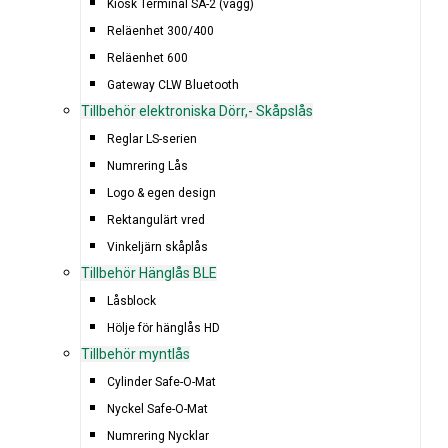
Kiosk Terminal SA-2 (vägg)
Reläenhet 300/400
Reläenhet 600
Gateway CLW Bluetooth
Tillbehör elektroniska Dörr,- Skåpslås
Reglar LS-serien
Numrering Lås
Logo & egen design
Rektangulärt vred
Vinkeljärn skåplås
Tillbehör Hänglås BLE
Låsblock
Hölje för hänglås HD
Tillbehör myntlås
Cylinder Safe-O-Mat
Nyckel Safe-O-Mat
Numrering Nycklar