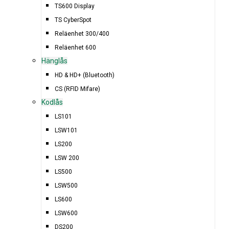
TS600 Display
TS CyberSpot
Reläenhet 300/400
Reläenhet 600
Hänglås
HD & HD+ (Bluetooth)
CS (RFID Mifare)
Kodlås
LS101
LSW101
LS200
LSW 200
LS500
LSW500
LS600
LSW600
DS200