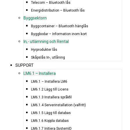
Telecom – Bluetooth lås
Energidistribution – Bluetooth lås
Byggsektorn
Byggcontainer – Bluetooth hänglås
Byggbodar – Information inom kort
In,- utlämning och Rental
Hyrprodukter lås
Skåpslås In-, utlåning
SUPPORT
LM6.1 – Installera
LM6.1 – Installera LM6
LM6.1.2 Lägg till Licens
LM6.1.3 Installera språkfil
LM6.1.4 Serverinstallation (valfritt)
LM6.1.5 Lägg till databas
LM6.1.6 Koppla databas
LM6.1.7 Initiera SystemID