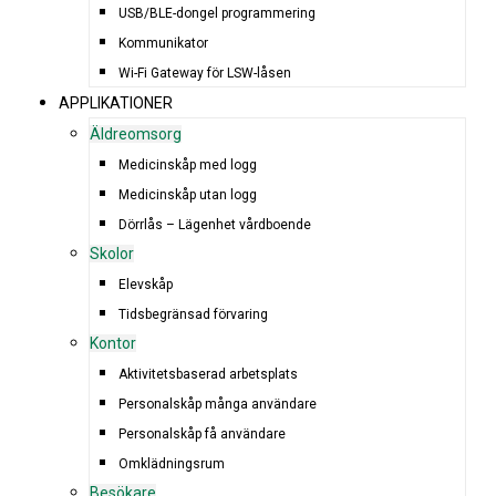
USB/BLE-dongel programmering
Kommunikator
Wi-Fi Gateway för LSW-låsen
APPLIKATIONER
Äldreomsorg
Medicinskåp med logg
Medicinskåp utan logg
Dörrlås – Lägenhet vårdboende
Skolor
Elevskåp
Tidsbegränsad förvaring
Kontor
Aktivitetsbaserad arbetsplats
Personalskåp många användare
Personalskåp få användare
Omklädningsrum
Besökare