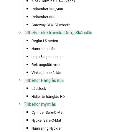
Kiosk Terminal SA-2 (vägg)
Reläenhet 300/400
Reläenhet 600
Gateway CLW Bluetooth
Tillbehör elektroniska Dörr,- Skåpslås
Reglar LS-serien
Numrering Lås
Logo & egen design
Rektangulärt vred
Vinkeljärn skåplås
Tillbehör Hänglås BLE
Låsblock
Hölje för hänglås HD
Tillbehör myntlås
Cylinder Safe-O-Mat
Nyckel Safe-O-Mat
Numrering Nycklar