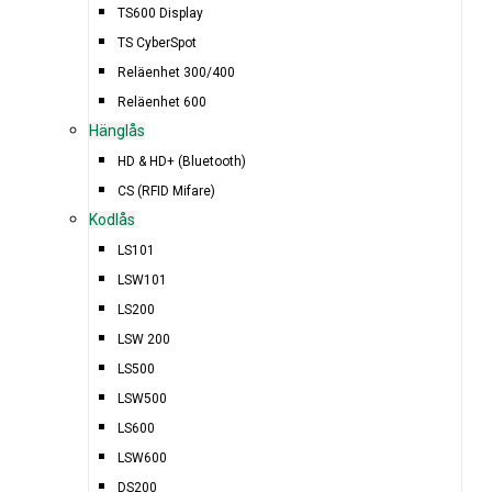
TS600 Display
TS CyberSpot
Reläenhet 300/400
Reläenhet 600
Hänglås
HD & HD+ (Bluetooth)
CS (RFID Mifare)
Kodlås
LS101
LSW101
LS200
LSW 200
LS500
LSW500
LS600
LSW600
DS200