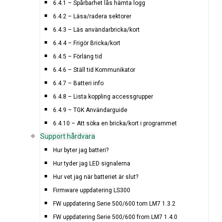
6.4.1 – Spårbarhet lås hämta logg
6.4.2 – Läsa/radera sektorer
6.4.3 – Läs användarbricka/kort
6.4.4 – Frigör Bricka/kort
6.4.5 – Förläng tid
6.4.6 – Ställ tid Kommunikator
6.4.7 – Batteri info
6.4.8 – Lista koppling accessgrupper
6.4.9 – TGK Användarguide
6.4.10 – Att söka en bricka/kort i programmet
Support hårdvara
Hur byter jag batteri?
Hur tyder jag LED signalerna
Hur vet jag när batteriet är slut?
Firmware uppdatering LS300
FW uppdatering Serie 500/600 tom LM7 1.3.2
FW uppdatering Serie 500/600 from LM7 1.4.0