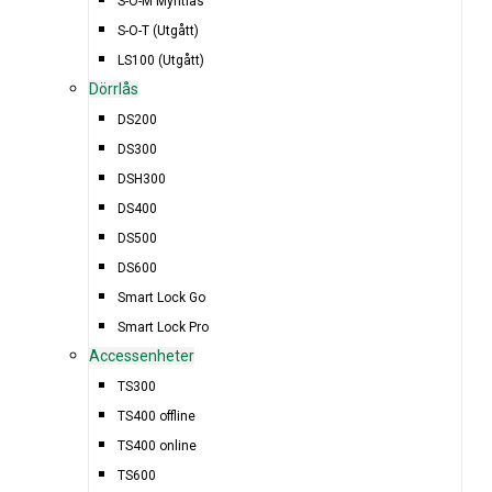
S-O-M Myntlås
S-O-T (Utgått)
LS100 (Utgått)
Dörrlås
DS200
DS300
DSH300
DS400
DS500
DS600
Smart Lock Go
Smart Lock Pro
Accessenheter
TS300
TS400 offline
TS400 online
TS600