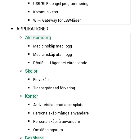
USB/BLE-dongel programmering
Kommunikator
Wi-Fi Gateway för LSW-låsen
APPLIKATIONER
Äldreomsorg
Medicinskåp med logg
Medicinskåp utan logg
Dörrlås – Lägenhet vårdboende
Skolor
Elevskåp
Tidsbegränsad förvaring
Kontor
Aktivitetsbaserad arbetsplats
Personalskåp många användare
Personalskåp få användare
Omklädningsrum
Besökare