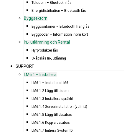
Telecom – Bluetooth lås
Energidistribution – Bluetooth lås
Byggsektorn
Byggcontainer – Bluetooth hänglås
Byggbodar – Information inom kort
In,- utlämning och Rental
Hyrprodukter lås
Skåpslås In-, utlåning
SUPPORT
LM6.1 – Installera
LM6.1 – Installera LM6
LM6.1.2 Lägg till Licens
LM6.1.3 Installera språkfil
LM6.1.4 Serverinstallation (valfritt)
LM6.1.5 Lägg till databas
LM6.1.6 Koppla databas
LM6.1.7 Initiera SystemID