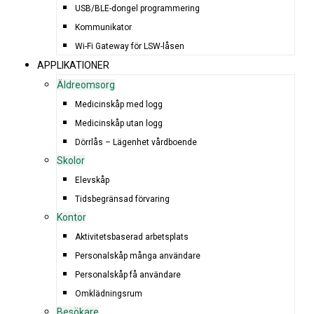
USB/BLE-dongel programmering
Kommunikator
Wi-Fi Gateway för LSW-låsen
APPLIKATIONER
Äldreomsorg
Medicinskåp med logg
Medicinskåp utan logg
Dörrlås – Lägenhet vårdboende
Skolor
Elevskåp
Tidsbegränsad förvaring
Kontor
Aktivitetsbaserad arbetsplats
Personalskåp många användare
Personalskåp få användare
Omklädningsrum
Besökare