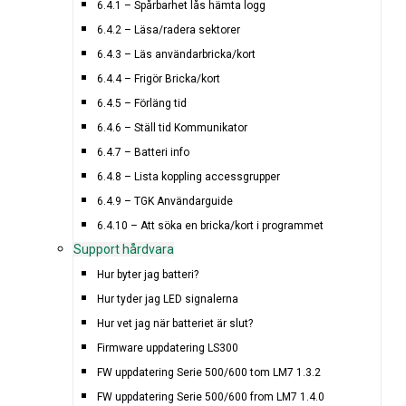
6.4.1 – Spårbarhet lås hämta logg
6.4.2 – Läsa/radera sektorer
6.4.3 – Läs användarbricka/kort
6.4.4 – Frigör Bricka/kort
6.4.5 – Förläng tid
6.4.6 – Ställ tid Kommunikator
6.4.7 – Batteri info
6.4.8 – Lista koppling accessgrupper
6.4.9 – TGK Användarguide
6.4.10 – Att söka en bricka/kort i programmet
Support hårdvara
Hur byter jag batteri?
Hur tyder jag LED signalerna
Hur vet jag när batteriet är slut?
Firmware uppdatering LS300
FW uppdatering Serie 500/600 tom LM7 1.3.2
FW uppdatering Serie 500/600 from LM7 1.4.0