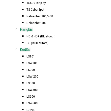
TS600 Display
TS CyberSpot
Reläenhet 300/400
Reläenhet 600
Hänglås
HD & HD+ (Bluetooth)
CS (RFID Mifare)
Kodlås
LS101
LSW101
LS200
LSW 200
LS500
LSW500
LS600
LSW600
DS200