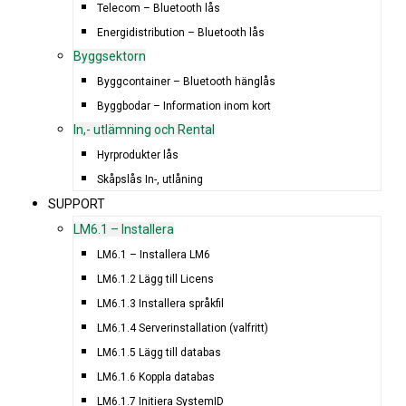
Telecom – Bluetooth lås
Energidistribution – Bluetooth lås
Byggsektorn
Byggcontainer – Bluetooth hänglås
Byggbodar – Information inom kort
In,- utlämning och Rental
Hyrprodukter lås
Skåpslås In-, utlåning
SUPPORT
LM6.1 – Installera
LM6.1 – Installera LM6
LM6.1.2 Lägg till Licens
LM6.1.3 Installera språkfil
LM6.1.4 Serverinstallation (valfritt)
LM6.1.5 Lägg till databas
LM6.1.6 Koppla databas
LM6.1.7 Initiera SystemID