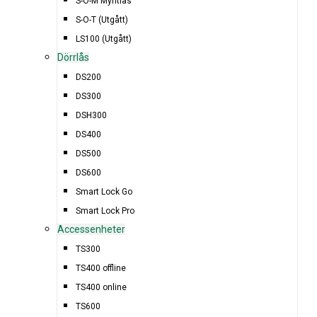
S-O-M Myntlås
S-O-T (Utgått)
LS100 (Utgått)
Dörrlås
DS200
DS300
DSH300
DS400
DS500
DS600
Smart Lock Go
Smart Lock Pro
Accessenheter
TS300
TS400 offline
TS400 online
TS600