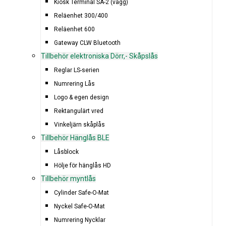
Kiosk Terminal SA-2 (vägg)
Reläenhet 300/400
Reläenhet 600
Gateway CLW Bluetooth
Tillbehör elektroniska Dörr,- Skåpslås
Reglar LS-serien
Numrering Lås
Logo & egen design
Rektangulärt vred
Vinkeljärn skåplås
Tillbehör Hänglås BLE
Låsblock
Hölje för hänglås HD
Tillbehör myntlås
Cylinder Safe-O-Mat
Nyckel Safe-O-Mat
Numrering Nycklar