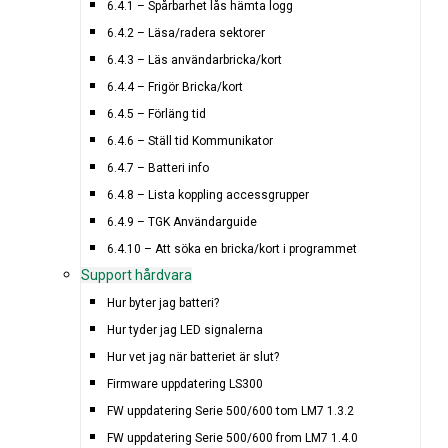
6.4.1 – Spårbarhet lås hämta logg
6.4.2 – Läsa/radera sektorer
6.4.3 – Läs användarbricka/kort
6.4.4 – Frigör Bricka/kort
6.4.5 – Förläng tid
6.4.6 – Ställ tid Kommunikator
6.4.7 – Batteri info
6.4.8 – Lista koppling accessgrupper
6.4.9 – TGK Användarguide
6.4.10 – Att söka en bricka/kort i programmet
Support hårdvara
Hur byter jag batteri?
Hur tyder jag LED signalerna
Hur vet jag när batteriet är slut?
Firmware uppdatering LS300
FW uppdatering Serie 500/600 tom LM7 1.3.2
FW uppdatering Serie 500/600 from LM7 1.4.0