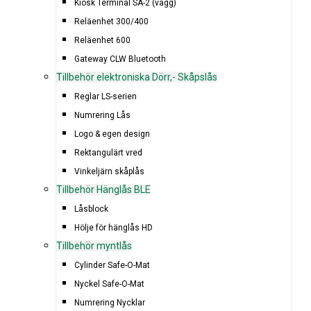
Kiosk Terminal SA-2 (vägg)
Reläenhet 300/400
Reläenhet 600
Gateway CLW Bluetooth
Tillbehör elektroniska Dörr,- Skåpslås
Reglar LS-serien
Numrering Lås
Logo & egen design
Rektangulärt vred
Vinkeljärn skåplås
Tillbehör Hänglås BLE
Låsblock
Hölje för hänglås HD
Tillbehör myntlås
Cylinder Safe-O-Mat
Nyckel Safe-O-Mat
Numrering Nycklar