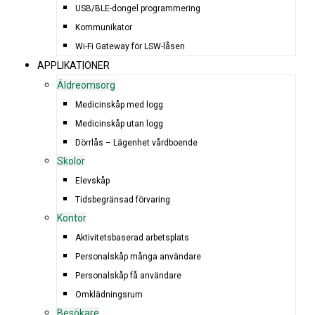
USB/BLE-dongel programmering
Kommunikator
Wi-Fi Gateway för LSW-låsen
APPLIKATIONER
Äldreomsorg
Medicinskåp med logg
Medicinskåp utan logg
Dörrlås – Lägenhet vårdboende
Skolor
Elevskåp
Tidsbegränsad förvaring
Kontor
Aktivitetsbaserad arbetsplats
Personalskåp många användare
Personalskåp få användare
Omklädningsrum
Besökare