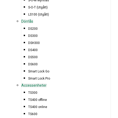
S-O-M Myntlås
S-O-T (Utgått)
LS100 (Utgått)
Dörrlås
DS200
DS300
DSH300
DS400
DS500
DS600
Smart Lock Go
Smart Lock Pro
Accessenheter
TS300
TS400 offline
TS400 online
TS600