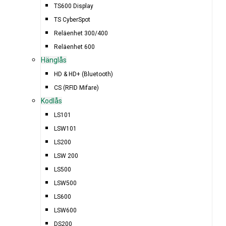
TS600 Display
TS CyberSpot
Reläenhet 300/400
Reläenhet 600
Hänglås
HD & HD+ (Bluetooth)
CS (RFID Mifare)
Kodlås
LS101
LSW101
LS200
LSW 200
LS500
LSW500
LS600
LSW600
DS200