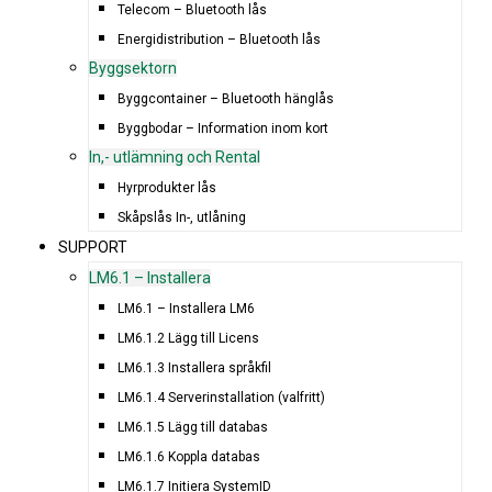
Telecom – Bluetooth lås
Energidistribution – Bluetooth lås
Byggsektorn
Byggcontainer – Bluetooth hänglås
Byggbodar – Information inom kort
In,- utlämning och Rental
Hyrprodukter lås
Skåpslås In-, utlåning
SUPPORT
LM6.1 – Installera
LM6.1 – Installera LM6
LM6.1.2 Lägg till Licens
LM6.1.3 Installera språkfil
LM6.1.4 Serverinstallation (valfritt)
LM6.1.5 Lägg till databas
LM6.1.6 Koppla databas
LM6.1.7 Initiera SystemID